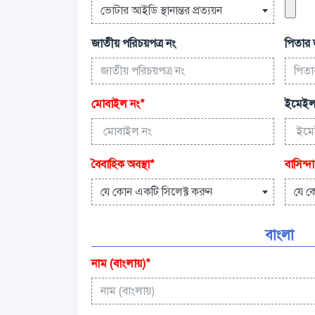
ভোটার আইডি স্থানান্তর প্রত্যয়ন
জাতীয় পরিচয়পত্র নং
পিতার 
মোবাইল নং
*
ইমেইল
বৈবাহিক অবস্থা
*
বাসিন্দা
যে কোন একটি সিলেক্ট করুন
যে ক
বাংলা
নাম (বাংলায়)
*