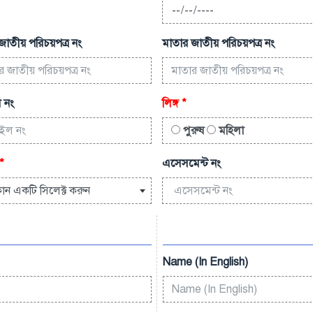
জাতীয় পরিচয়পত্র নং
মাতার জাতীয় পরিচয়পত্র নং
 নং
লিঙ্গ
*
পুরুষ
মহিলা
*
এসেসমেন্ট নং
োন একটি সিলেক্ট করুন
Name (In English)