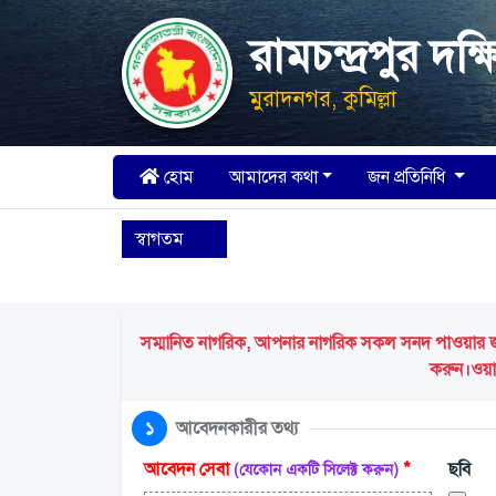
রামচন্দ্রপুর দ
মুরাদনগর, কুমিল্লা
হোম
আমাদের কথা
জন প্রতিনিধি
স্বাগতম
সম্মানিত নাগরিক, আপনার নাগরিক সকল সনদ পাওয়ার জন্য
করুন।ওয়ার
১
আবেদনকারীর তথ্য
আবেদন সেবা
*
ছবি
(যেকোন একটি সিলেক্ট করুন)