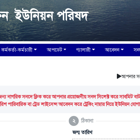
ক্ষিন ইউনিয়ন পরিষদ
কর্মকর্তা-কর্মচারী
আপডেট
গ্যালারী
আবেদন
সন
আপনার সন্তানকে 
 নাগরিক সনদে ক্লিক করে আপনার প্রয়োজনীয় সনদ সিলেক্ট করে সাবমিট বাটন ক
িশ পারিবারিক বা ট্রেড লাইসেন্স আবেদন করে ট্রেকিং নাম্বার নিয়ে ইউনিয়ন যো
২
ঠিকানা
জন্ম তারিখ