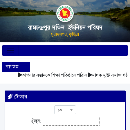
রামচন্দ্রপুর দক্ষিন ইউনিয়ন পরিষদ
মুরাদনগর, কুমিল্লা
স্বাগতম
আপনার সন্তানকে শিক্ষা প্রতিষ্ঠানে পাঠান
মাদক মুক্ত সমাজ গঠন 
টেন্ডার
১০
খুঁজুন: