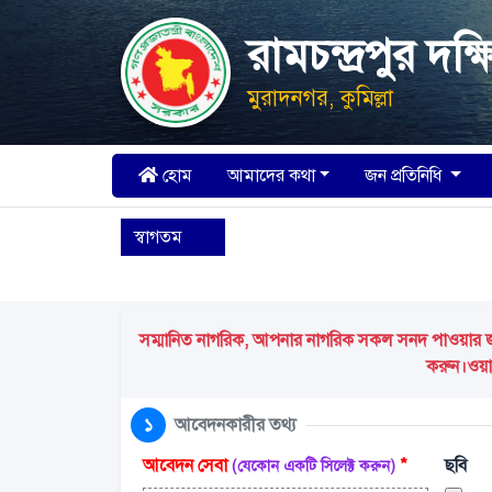
রামচন্দ্রপুর দ
মুরাদনগর, কুমিল্লা
হোম
আমাদের কথা
জন প্রতিনিধি
স্বাগতম
সম্মানিত নাগরিক, আপনার নাগরিক সকল সনদ পাওয়ার জন্য
করুন।ওয়ার
১
আবেদনকারীর তথ্য
আবেদন সেবা
*
ছবি
(যেকোন একটি সিলেক্ট করুন)