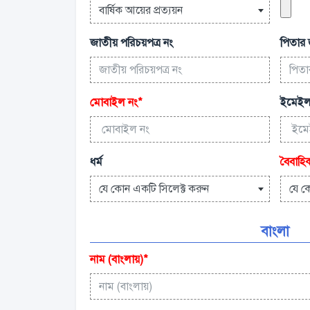
বার্ষিক আয়ের প্রত্যয়ন
জাতীয় পরিচয়পত্র নং
পিতার 
মোবাইল নং
*
ইমেইল
ধর্ম
বৈবাহিক
যে কোন একটি সিলেক্ট করুন
যে ক
বাংলা
নাম (বাংলায়)
*