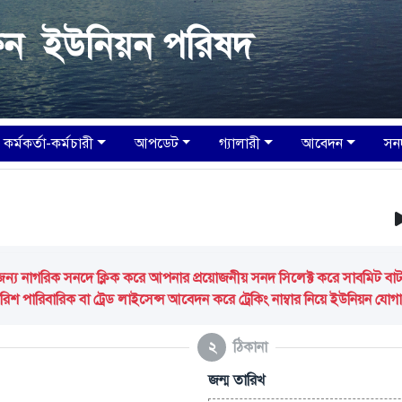
ক্ষিন ইউনিয়ন পরিষদ
কর্মকর্তা-কর্মচারী
আপডেট
গ্যালারী
আবেদন
সন
আপন
 নাগরিক সনদে ক্লিক করে আপনার প্রয়োজনীয় সনদ সিলেক্ট করে সাবমিট বাটন ক
িশ পারিবারিক বা ট্রেড লাইসেন্স আবেদন করে ট্রেকিং নাম্বার নিয়ে ইউনিয়ন যো
২
ঠিকানা
জন্ম তারিখ