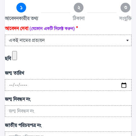
১
২
৩
আবেদনকারীর তথ্য
ঠিকানা
সংযুক্তি
আবেদন সেবা
*
(যেকোন একটি সিলেক্ট করুন)
একই নামের প্রত্যয়ন
ছবি
জন্ম তারিখ
জন্ম নিবন্ধন নং
জাতীয় পরিচয়পত্র নং