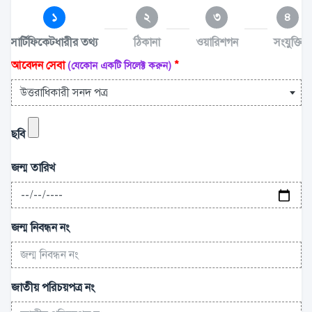
১
২
৩
৪
সার্টিফিকেটধারীর তথ্য
ঠিকানা
ওয়ারিশগন
সংযুক্তি
আবেদন সেবা
*
(যেকোন একটি সিলেক্ট করুন)
উত্তরাধিকারী সনদ পত্র
ছবি
জন্ম তারিখ
জন্ম নিবন্ধন নং
জাতীয় পরিচয়পত্র নং